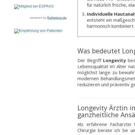
für natürlich frische, el
Individuelle Hautanal
powered by
Estheticon.de
entsteht ein maßgeschn
harmonisch kombiniert.
Was bedeutet Long
Der Begriff
Longevity
besc
Lebensqualität im Alter na
möglichst lange zu bewahr
modernen Behandlungsmethod
reduzieren und präventiv 
Longevity Ärztin 
ganzheitliche Ans
Als erfahrene Fachärztin 
Chirurgie berate ich Sie 