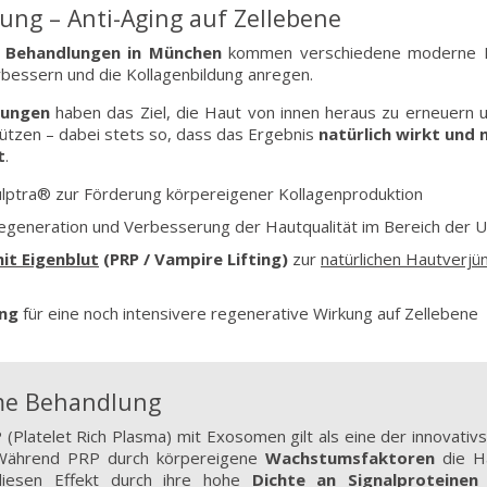
ung – Anti-Aging auf Zellebene
 Behandlungen in München
kommen verschiedene moderne M
rbessern und die Kollagenbildung anregen.
lungen
haben das Ziel, die Haut von innen heraus zu erneuern un
tützen – dabei stets so, dass das Ergebnis
natürlich wirkt und n
t
.
lptra® zur Förderung körpereigener Kollagenproduktion
regeneration und Verbesserung der Hautqualität im Bereich der 
it Eigenblut
(PRP / Vampire Lifting)
zur
natürlichen Hautverjü
ung
für eine noch intensivere regenerative Wirkung auf Zellebene
me Behandlung
(Platelet Rich Plasma) mit Exosomen gilt als eine der innovati
 Während PRP durch körpereigene
Wachstumsfaktoren
die Ha
iesen Effekt durch ihre hohe
Dichte an Signalproteine