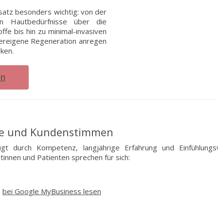
Ansatz besonders wichtig: von der
len Hautbedürfnisse über die
fe bis hin zu minimal-invasiven
pereigene Regeneration anregen
rken.
en
te und Kundenstimmen
gt durch Kompetenz, langjährige Erfahrung und Einfühlung
innen und Patienten sprechen für sich:
e
bei Google MyBusiness lesen