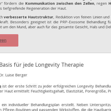
e“ fördern die
Kommunikation zwischen den Zellen
, regen
H
s tiefgreifende Regeneration der Haut.
ch
verbesserte Hautstruktur
, Reduktion von feinen Linien und
nnkraft. Besonders geeignet ist die PRP-Exosome Behandlung für
t um den Mund, aber auch für das gesamte Gesicht, Hals und Dek
aren
Basis für jede Longevity Therapie
e
ist der erste Schritt zu jeder erfolgreichen Longevity Behandl
er Haut ermittelt: Feuchtigkeitsgehalt, Elastizität, Porengröße,
 ein individueller Behandlungsplan erstellt. Neben Untersprit
Pflege-Routinen und passenden Wirkstoffen, die die Hautbarrie