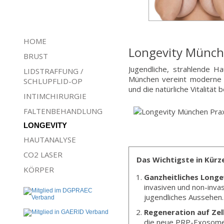
HOME
Longevity Münche
BRUST
Jugendliche, strahlende Ha
LIDSTRAFFUNG /
München vereint moderne A
SCHLUPFLID-OP
und die natürliche Vitalität
INTIMCHIRURGIE
FALTENBEHANDLUNG
LONGEVITY
HAUTANALYSE
CO2 LASER
Das Wichtigste in Kürz
KÖRPER
Ganzheitliches Longe
invasiven und non-inva
jugendliches Aussehen.
Regeneration auf Zel
die neue PRP-Exosome B