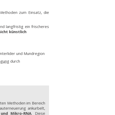
ethoden zum Einsatz, die
d langfristig ein frischeres
icht künstlich
Unterlider und Mundregion
ngung
durch
vsten Methoden im Bereich
uterneuerung ankurbelt,
n und Mikro-RNA
. Diese