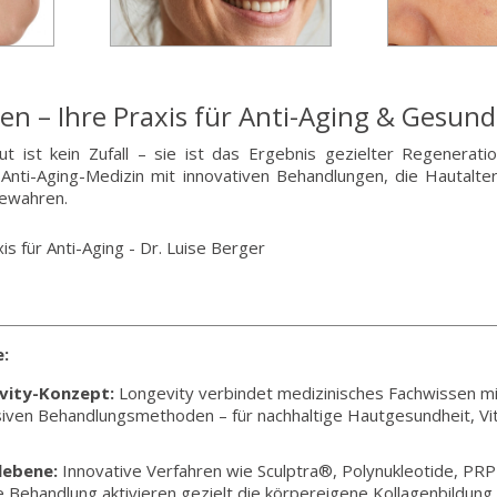
n – Ihre Praxis für Anti-Aging & Gesund
ut ist kein Zufall – sie ist das Ergebnis gezielter Regenerati
nti-Aging-Medizin mit innovativen Behandlungen, die Hautalte
 bewahren.
e:
vity-Konzept:
Longevity verbindet medizinisches Fachwissen m
siven Behandlungsmethoden – für nachhaltige Hautgesundheit, Vita
lebene:
Innovative Verfahren wie Sculptra®, Polynukleotide, PRP 
ehandlung aktivieren gezielt die körpereigene Kollagenbildung 