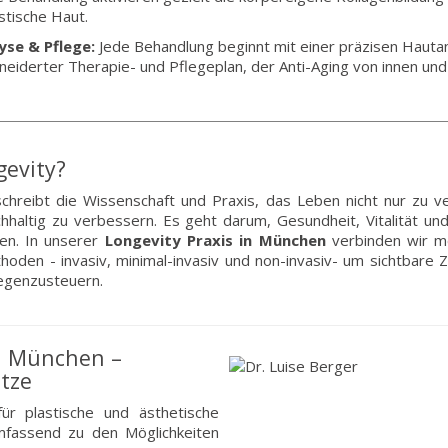
astische Haut.
yse & Pflege:
Jede Behandlung beginnt mit einer präzisen Hautan
eiderter Therapie- und Pflegeplan, der Anti-Aging von innen un
evity?
hreibt die Wissenschaft und Praxis, das Leben nicht nur zu ve
chhaltig zu verbessern. Es geht darum, Gesundheit, Vitalität un
en. In unserer
Longevity Praxis in München
verbinden wir m
en - invasiv, minimal-invasiv und non-invasiv- um sichtbare 
gegenzusteuern.
in München –
ätze
für plastische und ästhetische
umfassend zu den Möglichkeiten