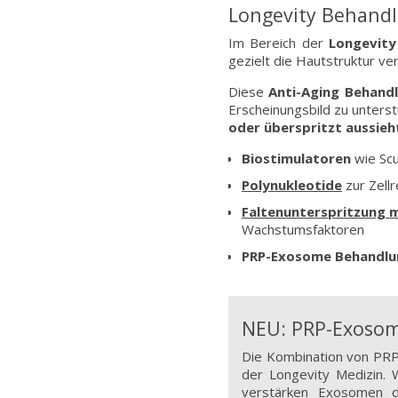
Longevity Behandl
Im Bereich der
Longevity
gezielt die Hautstruktur ve
Diese
Anti-Aging Behand
Erscheinungsbild zu unters
oder überspritzt aussieh
Biostimulatoren
wie Scu
Polynukleotide
zur Zell
Faltenunterspritzung m
Wachstumsfaktoren
PRP-Exosome Behandl
NEU: PRP-Exoso
Die Kombination von PRP 
der Longevity Medizin.
verstärken Exosomen d