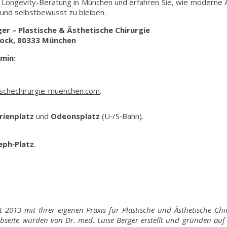
e Longevity-Beratung in München und erfahren Sie, wie moderne A
al und selbstbewusst zu bleiben.
ger – Plastische & Ästhetische Chirurgie
tock, 80333 München
rmin:
ischechirurgie-muenchen.com
.
rienplatz
und
Odeonsplatz
(U‑/S‑Bahn).
ph‑Platz
.
it 2013 mit Ihrer eigenen Praxis für Plastische und Ästhetische Ch
bseite wurden von Dr. med. Luise Berger erstellt und gründen au