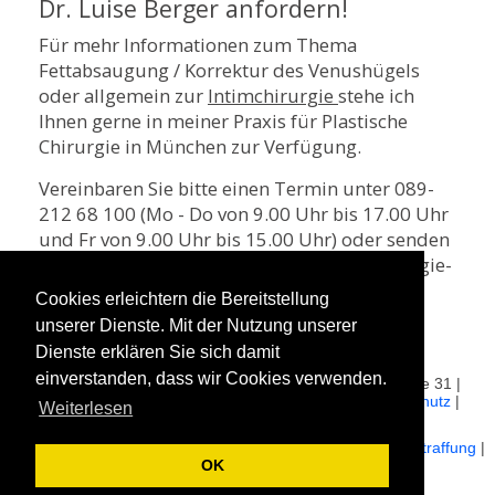
Dr. Luise Berger anfordern!
Für mehr Informationen zum Thema
Fettabsaugung / Korrektur des Venushügels
oder allgemein zur
Intimchirurgie
stehe ich
Ihnen gerne in meiner Praxis für Plastische
Chirurgie in München zur Verfügung.
Vereinbaren Sie bitte einen Termin unter 089-
212 68 100 (Mo - Do von 9.00 Uhr bis 17.00 Uhr
und Fr von 9.00 Uhr bis 15.00 Uhr) oder senden
Sie mir eine E-Mail an info@plastischechirurgie-
muenchen.com. Ich freue mich auf Sie!
Cookies erleichtern die Bereitstellung
unserer Dienste. Mit der Nutzung unserer
Dienste erklären Sie sich damit
einverstanden, dass wir Cookies verwenden.
© 2026 plastischechirurgie-muenchen.com | Theatinerstraße 31 |
80333 München |
Leistungsübersicht
|
Impressum
|
Datenschutz
|
Weiterlesen
Expertenteam
|
Fakten
Brustvergrößerung
|
Schamlippenverkleinerung
|
Augenlidstraffung
|
Botox®
OK